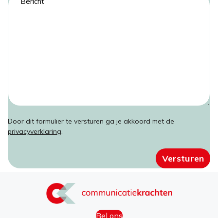
m
r
n
a
n
t
i
a
i
l
a
t
a
m
l
d
e
r
d
e
s
Door dit formulier te versturen ga je akkoord met de
privacyverklaring
.
Versturen
Bel ons