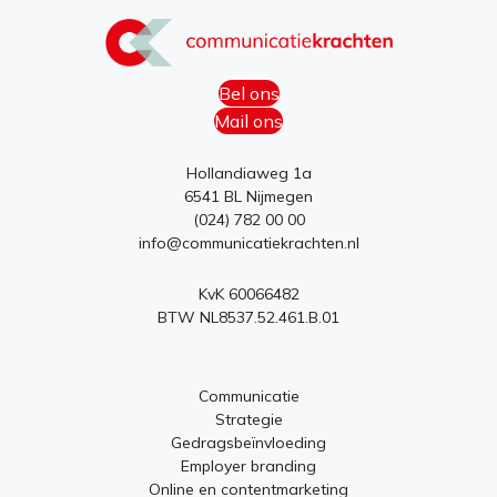
Bel ons
Mail ons
Hollandiaweg 1a
6541 BL Nijmegen
(024) 782 00 00
info@communicatiekrachten.nl
KvK 60066482
BTW NL8537.52.461.B.01
Communicatie
Strategie
Gedragsbeïnvloeding
Employer branding
Online en contentmarketing