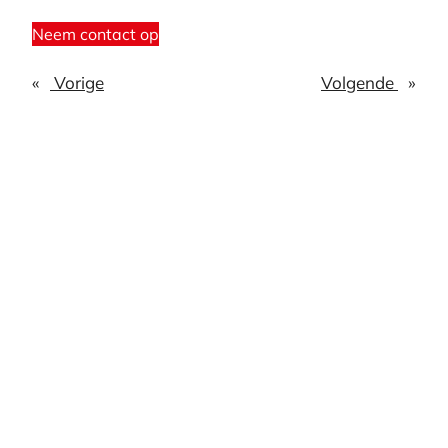
Neem contact op
«
Vorige
Volgende
»