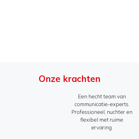
“Na een hele fijne samenwerking waarin snel
en flexibel werd meegedacht zijn we als
Onze krachten
gemeente Nijmegen zeer tevreden met alle
communicatiemiddelen die
Een hecht team van
CommunicatieKrachten heeft aangeleverd.
communicatie-experts.
Nogmaals veel dank!”
Professioneel, nuchter en
flexibel met ruime
Teun van Gelder
ervaring.
beleidsadviseur participatie bij gemeente Nijmegen