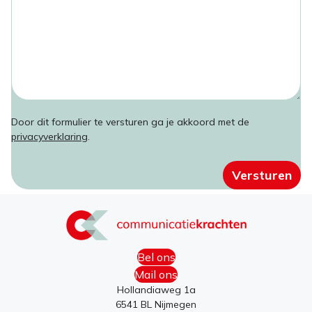
l
a
t
a
m
l
d
e
r
d
e
s
Door dit formulier te versturen ga je akkoord met de
privacyverklaring
.
Versturen
Bel ons
Mail ons
Hollandiaweg 1a
6541 BL Nijmegen