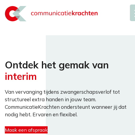
Ga
naar
de
inhoud
Ontdek het gemak van
interim
Van vervanging tijdens zwangerschapsverlof tot
structureel extra handen in jouw team.
CommunicatieKrachten ondersteunt wanneer jij dat
nodig hebt. Ervaren en flexibel.
Maak een afspraak