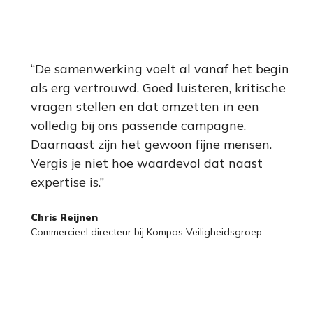
“
“De samenwerking voelt al vanaf het begin
v
als erg vertrouwd. Goed luisteren, kritische
s
vragen stellen en dat omzetten in een
w
volledig bij ons passende campagne.
a
Daarnaast zijn het gewoon fijne mensen.
b
Vergis je niet hoe waardevol dat naast
p
expertise is.”
o
Chris Reijnen
I
Commercieel directeur bij Kompas Veiligheidsgroep
D