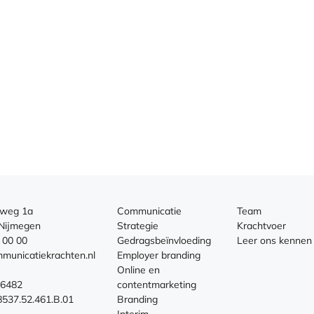
aweg 1a
Communicatie
Team
Nijmegen
Strategie
Krachtvoer
 00 00
Gedragsbeïnvloeding
Leer ons kennen
municatiekrachten.nl
Employer branding
Online en
66482
contentmarketing
37.52.461.B.01
Branding