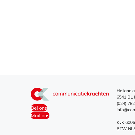
Hollandi
6541 BL 
(024) 782
Bel ons
info@com
Mail ons
KvK 600
BTW NL85