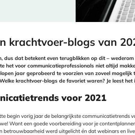
en krachtvoer-blogs van 20
, dus dat betekent even terugblikken op dit – wederom
 het voor communicatieprofessionals niet altijd makke
open jaar geprobeerd te voorzien van zoveel mogelijk tip
Welke krachtvoer-blogs de favoriet waren? Je leest het in
unicatietrends voor 2021
te begin vorig jaar de belangrijkste communicatietrends v
e! Want een goede voorbereiding voor je contentplannen i
 betrouwbaarheid werd uitgelicht én dat webinars en lives