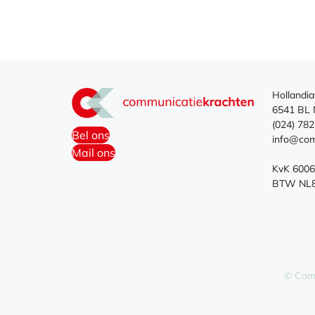
Hollandi
6541 BL 
(024) 782
Bel ons
info@com
Mail ons
KvK 600
BTW NL85
© Com