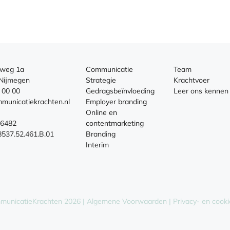
aweg 1a
Communicatie
Team
Nijmegen
Strategie
Krachtvoer
 00 00
Gedragsbeïnvloeding
Leer ons kennen
municatiekrachten.nl
Employer branding
Online en
66482
contentmarketing
37.52.461.B.01
Branding
Interim
municatieKrachten 2026 |
Algemene Voorwaarden
|
Privacy- en cooki