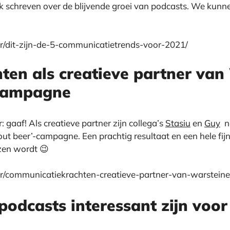
k schreven over de blijvende groei van podcasts. We kunne
er/dit-zijn-de-5-communicatietrends-voor-2021/
en als creatieve partner van 
-campagne
aaf! Als creatieve partner zijn collega’s
Stasiu
en
Guy
na
ut beer’-campagne. Een prachtig resultaat en een hele fijn
zen wordt 😉
oer/communicatiekrachten-creatieve-partner-van-warstei
odcasts interessant zijn voor