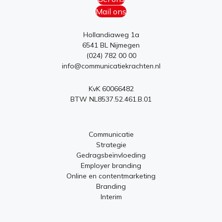
Mail ons
Hollandiaweg 1a
6541 BL Nijmegen
(024) 782 00 00
info@communicatiekrachten.nl
KvK 60066482
BTW NL8537.52.461.B.01
Communicatie
Strategie
Gedragsbeïnvloeding
Employer branding
Online en contentmarketing
Branding
Interim