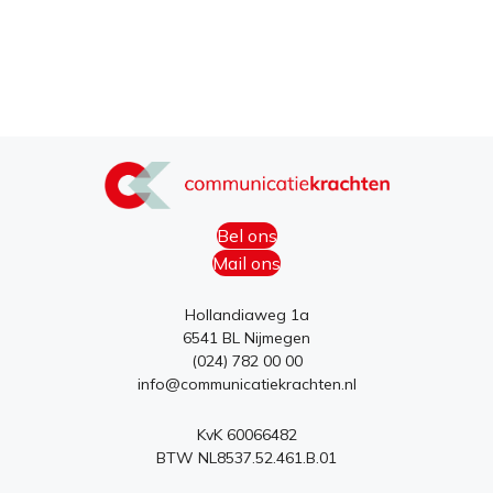
Bel ons
Mail ons
Hollandiaweg 1a
6541 BL Nijmegen
(024) 782 00 00
info@communicatiekrachten.nl
KvK 60066482
BTW NL8537.52.461.B.01