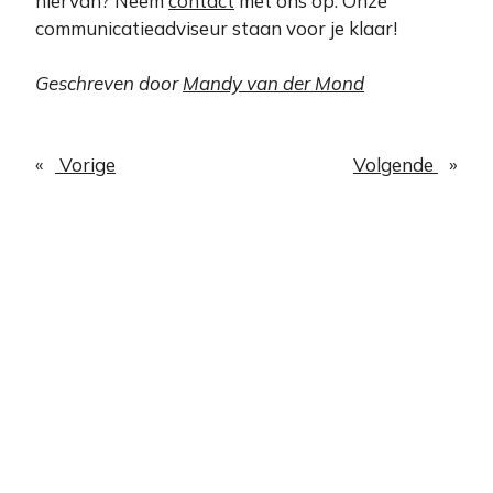
hiervan? Neem
contact
met ons op. Onze
communicatieadviseur staan voor je klaar!
Geschreven door
Mandy van der Mond
«
Vorige
Volgende
»