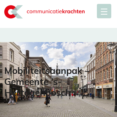
Mobiliteitsaanpak –
Gemeente ’s-
Hertogenbosch