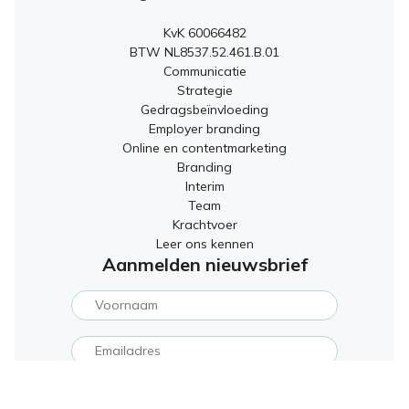
KvK 60066482
BTW NL8537.52.461.B.01
Communicatie
Strategie
Gedragsbeïnvloeding
Employer branding
Online en contentmarketing
Branding
Interim
Team
Krachtvoer
Leer ons kennen
Aanmelden nieuwsbrief
Door dit formulier te verzenden ga je akkoord met de