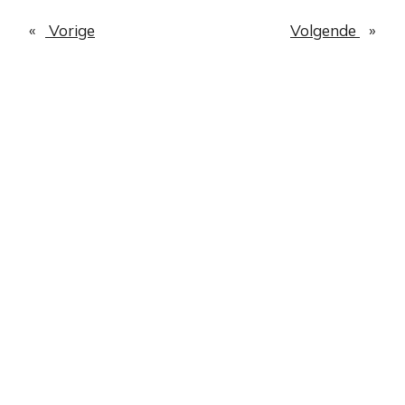
«
Vorige
Volgende
»